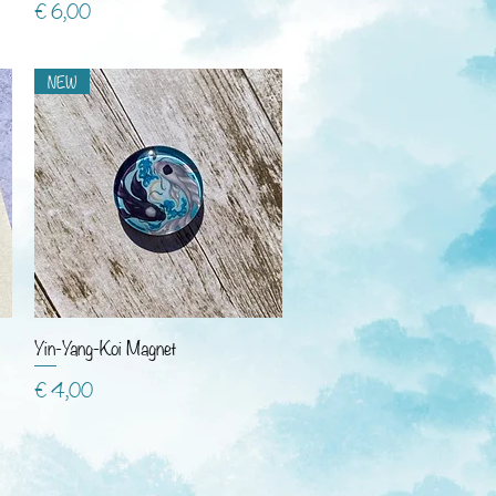
Preis
€ 6,00
NEW
Yin-Yang-Koi Magnet
Preis
€ 4,00