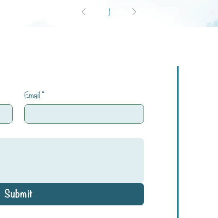
1
Email
*
Submit