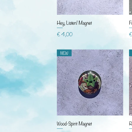
Hey, Listen! Magnet
F
Preis
P
€ 4,00
€
NEW
Wood-Spirit Magnet
R