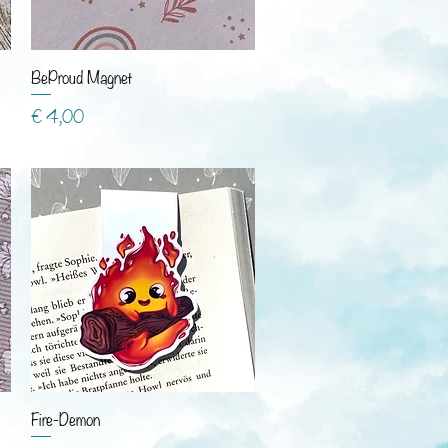
BeProud Magnet
Preis
€ 4,00
Fire-Demon